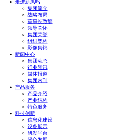
走进新凤鸣
集团简介
战略布局
董事长致辞
领导关怀
集团荣誉
组织架构
影像集锦
新闻中心
集团动态
行业资讯
媒体报道
集团内刊
产品服务
产品介绍
产业结构
特色服务
科技创新
信息化建设
设备展示
研发平台
绿色发展