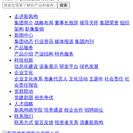
走进新凤鸣
集团简介
战略布局
董事长致辞
领导关怀
集团荣誉
组织
架构
影像集锦
新闻中心
集团动态
行业资讯
媒体报道
集团内刊
产品服务
产品介绍
产业结构
特色服务
科技创新
信息化建设
设备展示
研发平台
绿色发展
企业文化
企业文化体系
形象代言人
文化活动
主题年
社会责任
社
会责任报告
党群联动
党建群团
创先争优
人才战略
新凤鸣商学院
培养通道
校企合作
招聘岗位
联系我们
联系方式
留言反馈
投资者关系
清廉新凤鸣