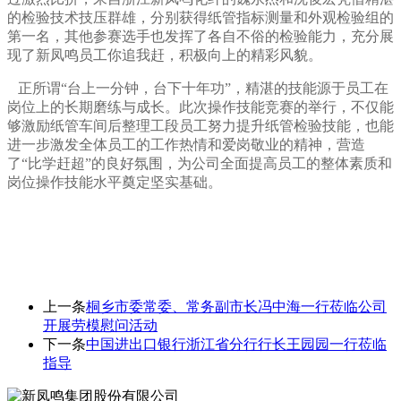
的检验技术技压群雄，分别获得纸管指标测量和外观检验组的
第一名，其他参赛选手也发挥了各自不俗的检验能力，充分展
现了新凤鸣员工你追我赶，积极向上的精彩风貌。
正所谓“台上一分钟，台下十年功”，精湛的技能源于员工在
岗位上的长期磨练与成长。此次操作技能竞赛的举行，不仅能
够激励纸管车间后整理工段员工努力提升纸管检验技能，也能
进一步激发全体员工的工作热情和爱岗敬业的精神，营造
了“比学赶超”的良好氛围，为公司全面提高员工的整体素质和
岗位操作技能水平奠定坚实基础。
上一条
桐乡市委常委、常务副市长冯中海一行莅临公司
开展劳模慰问活动
下一条
中国进出口银行浙江省分行行长王园园一行莅临
指导