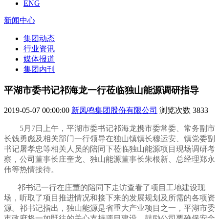
ENG
新闻中心
集团动态
行业资讯
媒体报道
集团内刊
平湖市委书记祁海龙一行莅临独山能源调研指导
2019-05-07 00:00:00
新凤鸣集团股份有限公司
浏览次数
3833
5月7日上午，平湖市委书记祁海龙携
市委常委、常务副市
长钱勇彪及
相关部门一行领导在
独山镇镇长
穆运安、镇党委副
书记屠孝忠等相关人员的陪同下
莅临独山能源项目现场调研考
察，公司董事长庄奎龙、独山能源董事长朱根新、总经理郑永
伟等热情接待。
祁书记一行在庄董的陪同下走访查看了项目工地建设现
场，听取了项目推进情况和接下来的发展规划及所需的各项资
源。祁书记指出，独山能源是省
重大产业项目之一，
平湖市委
市政府将一如既往的关心支持项目建设，
鼓励公司要确保安全