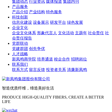
集团动态
行业资讯
媒体报道
集团内刊
产品服务
产品介绍
产业结构
特色服务
科技创新
信息化建设
设备展示
研发平台
绿色发展
企业文化
企业文化体系
形象代言人
文化活动
主题年
社会责任
社
会责任报告
党群联动
党建群团
创先争优
人才战略
新凤鸣商学院
培养通道
校企合作
招聘岗位
联系我们
联系方式
留言反馈
投资者关系
清廉新凤鸣
智造优质纤维，缔造美好生活
PRODUCE HIGH-QUALITY FIBERS, CREATE A BETTER
LIFE