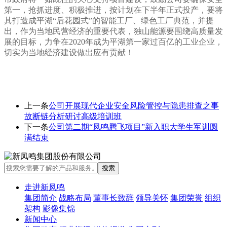
第一，抢抓进度、积极推进，按计划在下半年正式投产，要
将
其打造成平湖“后花园式”的智能工厂、绿色工厂典范，
并提
出，
作为当地民营经济的重要代表，
独山能源要
围绕高质量发
展的目标，力争
在2020年成为平湖第一家过百亿的工业企业，
切实为当地经济建设做出应有贡献！
上一条
公司开展现代企业安全风险管控与隐患排查之事
故断链分析研讨高级培训班
下一条
公司第二期“凤鸣腾飞项目”新入职大学生军训圆
满结束
走进新凤鸣
集团简介
战略布局
董事长致辞
领导关怀
集团荣誉
组织
架构
影像集锦
新闻中心