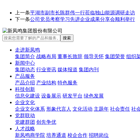
上一条
平湖市副市长陈群伟一行莅临独山能源调研走访
下一条
公司党员考察学习先进企业成果分享会顺利举行
走进新凤鸣
集团简介
战略布局
董事长致辞
领导关怀
集团荣誉
组织
新闻中心
集团动态
行业资讯
媒体报道
集团内刊
产品服务
产品介绍
产业结构
特色服务
科技创新
信息化建设
设备展示
研发平台
绿色发展
企业文化
企业文化体系
形象代言人
文化活动
主题年
社会责任
社
党群联动
党建群团
创先争优
人才战略
新凤鸣商学院
培养通道
校企合作
招聘岗位