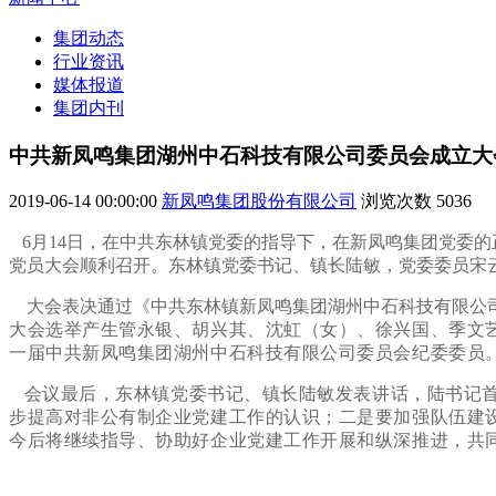
集团动态
行业资讯
媒体报道
集团内刊
中共新凤鸣集团湖州中石科技有限公司委员会成立大
2019-06-14 00:00:00
新凤鸣集团股份有限公司
浏览次数
5036
6月14日，在中共东林镇党委的指导下，在新凤鸣集团党委
党员大会顺利召开。东林镇党委书记、镇长陆敏，党委委员宋
大会表决通过《中共东林镇新凤鸣集团湖州中石科技有限公司
大会选举产生管永银、胡兴其、沈虹（女）、徐兴国、季文
一届中共新凤鸣集团湖州中石科技有限公司委员会纪委委员
会议最后，东林镇党委书记、镇长陆敏发表讲话，陆书记首
步提高对非公有制企业党建工作的认识；二是要加强队伍建
今后将继续指导、协助好企业党建工作开展和纵深推进，共