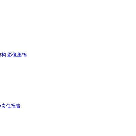
架构
影像集锦
会责任报告