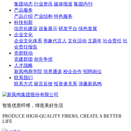
集团动态
行业资讯
媒体报道
集团内刊
产品服务
产品介绍
产业结构
特色服务
科技创新
信息化建设
设备展示
研发平台
绿色发展
企业文化
企业文化体系
形象代言人
文化活动
主题年
社会责任
社
会责任报告
党群联动
党建群团
创先争优
人才战略
新凤鸣商学院
培养通道
校企合作
招聘岗位
联系我们
联系方式
留言反馈
投资者关系
清廉新凤鸣
智造优质纤维，缔造美好生活
PRODUCE HIGH-QUALITY FIBERS, CREATE A BETTER
LIFE