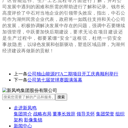
厂区智能运作、生产工艺流程等方面进行了解，
并对
公
司发展中遇到的困难和所需的帮助进行了解和记录
。钱市长
高度评价了中石对当地企业的引领带头效应，指出，中石公
司作为湖州民营企业代表，政府将一如既往支持和关心公司
的发展，
积极协调解决发展中存在的问题，
强调中石要继续
加强管理，中跃要加快后期建设，
要求无论在项目建设还
是生产过程中，都要紧绷“
安全
”这根弦，杜绝一切安全
事故隐患，
以
绿色发展和创新驱动，
塑造区域品牌，
为湖州
经济建设再做新的贡献！
上一条
公司独山能源PTA二期项目开工庆典顺利举行
下一条
公司第七届篮球赛圆满落幕
走进新凤鸣
集团简介
战略布局
董事长致辞
领导关怀
集团荣誉
组织
架构
影像集锦
新闻中心