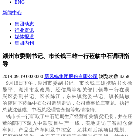
ENG
新闻中心
集团动态
行业资讯
媒体报道
集团内刊
湖州市委副书记、市长钱三雄一行莅临中石调研指
导
2019-09-19 00:00:00
新凤鸣集团股份有限公司
浏览次数
4258
9月18日下午，湖州
市委副书记、市长钱三雄携秘书长徐
晏平、湖州市发改局、经信局等相关部门领导一行在吴
兴区委副书记、区长陈江，东林镇党委书记、镇长陆敏
的
陪同下莅临中石公司调研走访，公司董事长庄奎龙、执行
总裁沈健彧、中石总经理管永银等热情接待。
钱市长一行听取了中石近期生产经营相关情况汇报，并在庄
董的陪同下
深入中跃项目生产一线，实地走访了智能仓储
车间、产品生产车间及中控室，尤其对后续项目规划、