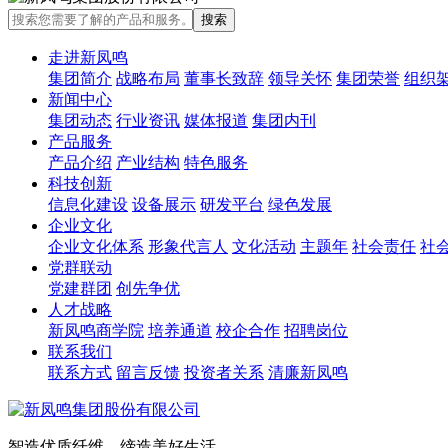
走进新凤鸣
集团简介
战略布局
董事长致辞
领导关怀
集团荣誉
组织
新闻中心
集团动态
行业资讯
媒体报道
集团内刊
产品服务
产品介绍
产业结构
特色服务
科技创新
信息化建设
设备展示
研发平台
绿色发展
企业文化
企业文化体系
形象代言人
文化活动
主题年
社会责任
社
党群联动
党建群团
创先争优
人才战略
新凤鸣商学院
培养通道
校企合作
招聘岗位
联系我们
联系方式
留言反馈
投资者关系
清廉新凤鸣
智造优质纤维，缔造美好生活