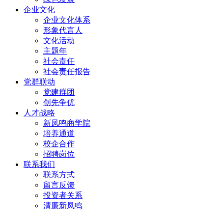
企业文化
企业文化体系
形象代言人
文化活动
主题年
社会责任
社会责任报告
党群联动
党建群团
创先争优
人才战略
新凤鸣商学院
培养通道
校企合作
招聘岗位
联系我们
联系方式
留言反馈
投资者关系
清廉新凤鸣