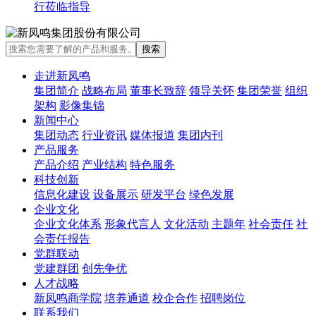
行莅临指导
走进新凤鸣
集团简介
战略布局
董事长致辞
领导关怀
集团荣誉
组织
架构
影像集锦
新闻中心
集团动态
行业资讯
媒体报道
集团内刊
产品服务
产品介绍
产业结构
特色服务
科技创新
信息化建设
设备展示
研发平台
绿色发展
企业文化
企业文化体系
形象代言人
文化活动
主题年
社会责任
社
会责任报告
党群联动
党建群团
创先争优
人才战略
新凤鸣商学院
培养通道
校企合作
招聘岗位
联系我们