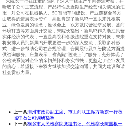
朱院长一行在庄董的陪同下深入一线生产车间参观考察，并
听取了公司工艺流程、产品特性及近期生产经营相关情况的汇
报，对公司在机器换人、
5G智能车间建设、产业链整合等方
面取得的进展
表示赞许，高度肯定了新凤鸣一直以来扎根实
业、绿色发展的理念，
座谈会上，双方就民营经济发展、营商
环境打造等方面展开交流，朱院长指出：新凤鸣作为浙江民营
实体经济的代表，一直是高院和各级法院重点支持对象，未来
将安排人员到新凤鸣开展更进一步的深入交流，采取多种形
式，进一步帮助公司在合规管理、合同履行及纠纷防范方面提
供咨询服务。庄董表示，省高
院“送法上门”服务，充分体现了
公检法系统对企业的亲切关怀和务实帮扶，更坚定了企业发展
的信心，希望接下来双方继续加强交流沟通，共同为建设和谐
社会贡献力量。
上一条
湖州市政协副主席、市工商联主席方新旗一行莅
临中石公司调研指导
下一条
桐乡市人民检察院党组书记、代检察长陈国根一