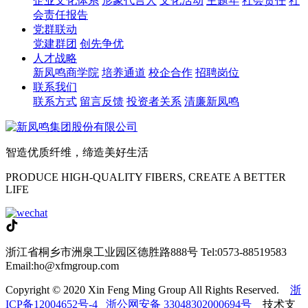
企业文化体系
形象代言人
文化活动
主题年
社会责任
社
会责任报告
党群联动
党建群团
创先争优
人才战略
新凤鸣商学院
培养通道
校企合作
招聘岗位
联系我们
联系方式
留言反馈
投资者关系
清廉新凤鸣
智造优质纤维，缔造美好生活
PRODUCE HIGH-QUALITY FIBERS, CREATE A BETTER
LIFE
浙江省桐乡市洲泉工业园区德胜路888号
Tel:0573-88519583
Email:ho@xfmgroup.com
Copyright © 2020 Xin Feng Ming Group All Rights Reserved.
浙
ICP备12004652号-4
浙公网安备 33048302000694号
技术支