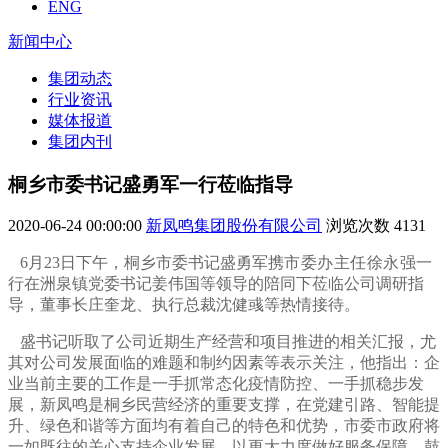
ENG
新闻中心
集团动态
行业资讯
媒体报道
集团内刊
桐乡市委书记盛勇军一行莅临指导
2020-06-24 00:00:00
新凤鸣集团股份有限公司
浏览次数
4131
6月23日下午，桐乡市委书记盛勇军携
市委办主任徐永强
一
行在洲泉镇党委书记姜伟国等领导的陪同下莅临公司调研指
导，董事长庄奎龙、执行总裁沈健彧等热情接待。
盛书记听取了公司近期生产经营和项目推进的相关汇报，尤
其对公司发展面临的难题和制约因素等表示关注，他指出：企
业当前主要的工作是一手抓常态化疫情防控、一手抓稳步发
展，新凤鸣是桐乡民营经济的重要支撑，在党建引路、智能提
升、绿色和谐等方面均有着自己的特色和优势，市委市政府将
一如既往的关心支持企业发展，以更大力度做好服务保障，鼓