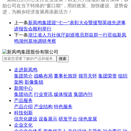
励公司在当下特殊的“窗口期”，用好政策、加快建设、逆势奋
进，为桐乡经济发展再添新活力！
上一条
新凤鸣集团迎“七一”表彰大会暨援鄂英雄先进事
迹报告会顺利举行
下一条
浙江省人力社保厅副巡视员郑益群一行莅临新凤
鸣湖州基地调研考察
走进新凤鸣
集团简介
战略布局
董事长致辞
领导关怀
集团荣誉
组织
架构
影像集锦
新闻中心
集团动态
行业资讯
媒体报道
集团内刊
产品服务
产品介绍
产业结构
特色服务
科技创新
信息化建设
设备展示
研发平台
绿色发展
企业文化