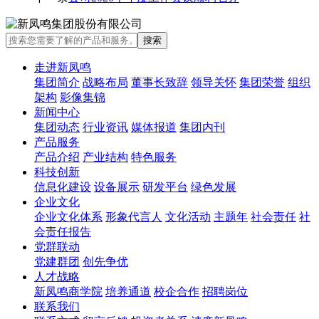
走进新凤鸣
集团简介
战略布局
董事长致辞
领导关怀
集团荣誉
组织
架构
影像集锦
新闻中心
集团动态
行业资讯
媒体报道
集团内刊
产品服务
产品介绍
产业结构
特色服务
科技创新
信息化建设
设备展示
研发平台
绿色发展
企业文化
企业文化体系
形象代言人
文化活动
主题年
社会责任
社
会责任报告
党群联动
党建群团
创先争优
人才战略
新凤鸣商学院
培养通道
校企合作
招聘岗位
联系我们