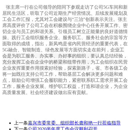
张主席一行在公司领导的陪同下参观走访了公司5G车间和新
居民生活区，听取了公司近期生产经营情况、后续发展规划及
工会工作汇报，
尤其对工会建设与“三治”创新表示关注
。张主
席高度评价了公司工会在积极围绕企业中心任务开展工作、密
切企业与员工的和谐关系、引领员工树立正能量的良好道德情
操、践行工会组织服务企业、服务职工、服务社会的宗旨等方
面取得的成绩，指出，新凤鸣是省内民营经济的重要代表，在
5G融合、智能制造、绿色发展等方面切实走在前列，
企业工
会是为职工服务、办实事、办好事的组织，
要认真总结经验，
充分发挥工会在企业中的桥梁和纽带作用，
为工会组织在民营
企业发挥重要作用摸索好经验，探索新路子，省、市各级工会
将一如既往支持公司工作，帮助基层工会解决更多问题和难
点，鼓励公司增强工会履职能力，紧密联系职工需求开展工会
工作，服务企业发展、维护职工权益，打造和谐企业，为企业
高质量发展、社会经济建设做出应有贡献。
上一条
嘉兴市委常委、组织部长龚和艳一行莅临指导
下一条
公司2020半年度工作会议顺利召开