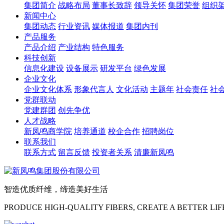
集团简介
战略布局
董事长致辞
领导关怀
集团荣誉
组织
新闻中心
集团动态
行业资讯
媒体报道
集团内刊
产品服务
产品介绍
产业结构
特色服务
科技创新
信息化建设
设备展示
研发平台
绿色发展
企业文化
企业文化体系
形象代言人
文化活动
主题年
社会责任
社
党群联动
党建群团
创先争优
人才战略
新凤鸣商学院
培养通道
校企合作
招聘岗位
联系我们
联系方式
留言反馈
投资者关系
清廉新凤鸣
智造优质纤维，缔造美好生活
PRODUCE HIGH-QUALITY FIBERS, CREATE A BETTER LIF