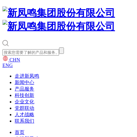
CHN
ENG
走进新凤鸣
新闻中心
产品服务
科技创新
企业文化
党群联动
人才战略
联系我们
首页