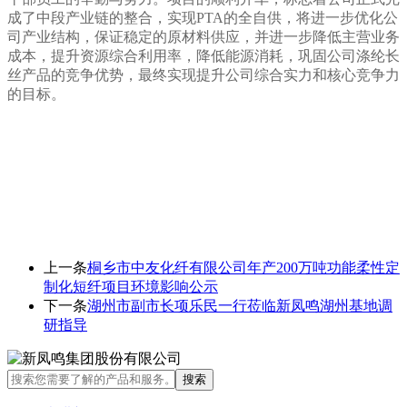
成了中段产业链的整合，实现PTA的全自供，将进一步优化公
司产业结构，保证稳定的原材料供应，并进一步降低主营业务
成本，提升资源综合利用率，降低能源消耗，巩固公司涤纶长
丝产品的竞争优势，最终实现提升公司综合实力和核心竞争力
的目标。
上一条
桐乡市中友化纤有限公司年产200万吨功能柔性定
制化短纤项目环境影响公示
下一条
湖州市副市长项乐民一行莅临新凤鸣湖州基地调
研指导