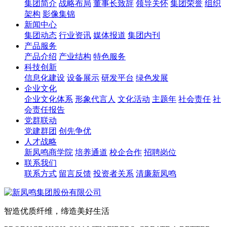
集团简介
战略布局
董事长致辞
领导关怀
集团荣誉
组织
架构
影像集锦
新闻中心
集团动态
行业资讯
媒体报道
集团内刊
产品服务
产品介绍
产业结构
特色服务
科技创新
信息化建设
设备展示
研发平台
绿色发展
企业文化
企业文化体系
形象代言人
文化活动
主题年
社会责任
社
会责任报告
党群联动
党建群团
创先争优
人才战略
新凤鸣商学院
培养通道
校企合作
招聘岗位
联系我们
联系方式
留言反馈
投资者关系
清廉新凤鸣
智造优质纤维，缔造美好生活