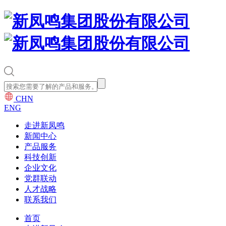
CHN
ENG
走进新凤鸣
新闻中心
产品服务
科技创新
企业文化
党群联动
人才战略
联系我们
首页