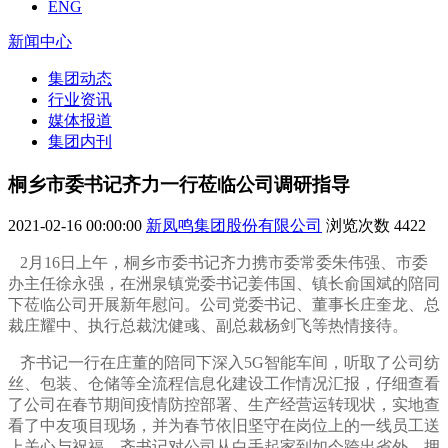
ENG
新闻中心
集团动态
行业资讯
媒体报道
集团内刊
桐乡市委书记齐力一行莅临公司调研指导
2021-02-16 00:00:00
新凤鸣集团股份有限公司
浏览次数
4422
2月16日上午，桐乡市委书记齐力携市委常委朱伟强、市委
办主任徐永强，在洲泉镇党委书记姜伟国、镇长俞国斌的陪同
下莅临公司开展新年慰问。公司党委书记、董事长庄奎龙、总
裁庄耀中、执行总裁沈健彧、副总裁杨剑飞等热情接待。
齐书记一行在庄董的陪同下深入5G智能车间，听取了公司纺
丝、包装、仓储等全流程信息化建设工作情况汇报，仔细查看
了公司在春节期间疫情防控部署、生产经营运转现状，实地查
看了中友项目现场，并为春节依旧坚守在岗位上的一线员工送
上关心与祝福。齐书记对公司从白手起家到如今跨出省外、拥