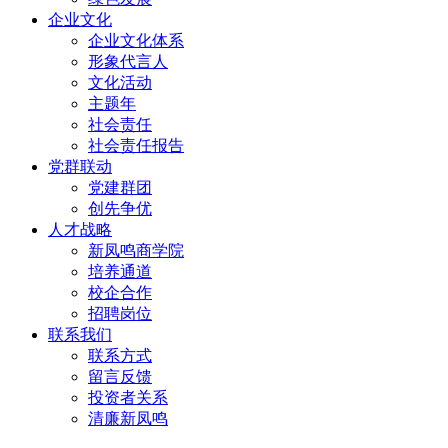
企业文化
企业文化体系
形象代言人
文化活动
主题年
社会责任
社会责任报告
党群联动
党建群团
创先争优
人才战略
新凤鸣商学院
培养通道
校企合作
招聘岗位
联系我们
联系方式
留言反馈
投资者关系
清廉新凤鸣