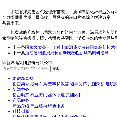
浙江省海港集团总经理朱苗表示：新凤鸣是化纤行业的标
全力提供最优质、最高效、最经济的港口物流综合解决方案，
共赢未来。
此次战略升级标志着双方合作迈向全方位、深层次的新阶
仓储物流等新机遇，携手构建更具韧性、绿色高效的全球供应
上一条
国家级荣誉＋1！独山能源成功获评国家高新技术
下一条
浙江省能源局局长俞奉庆莅临新凤鸣调研指导
走进新凤鸣
集团简介
战略布局
董事长致辞
领导关怀
集团荣誉
组织
新闻中心
集团动态
行业资讯
媒体报道
集团内刊
产品服务
产品介绍
产业结构
特色服务
科技创新
信息化建设
设备展示
研发平台
绿色发展