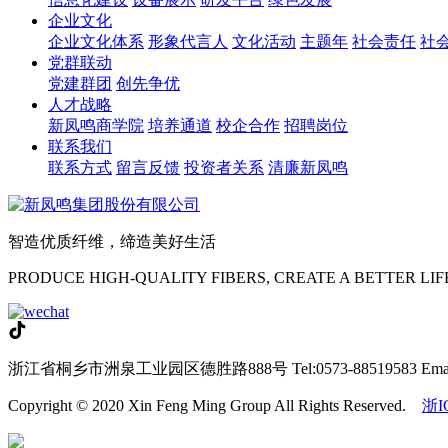
企业文化
企业文化体系
形象代言人
文化活动
主题年
社会责任
社
党群联动
党建群团
创先争优
人才战略
新凤鸣商学院
培养通道
校企合作
招聘岗位
联系我们
联系方式
留言反馈
投资者关系
清廉新凤鸣
智造优质纤维，缔造美好生活
PRODUCE HIGH-QUALITY FIBERS, CREATE A BETTER LIF
浙江省桐乡市洲泉工业园区德胜路888号
Tel:0573-88519583
Ema
Copyright © 2020 Xin Feng Ming Group All Rights Reserved.
浙I