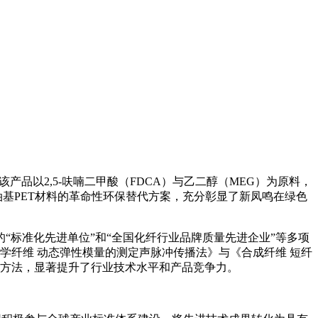
该产品以2,5-呋喃二甲酸（FDCA）与乙二醇（MEG）为原料，
基PET材料的革命性环保替代方案，充分彰显了新凤鸣在绿色
“标准化先进单位”和“全国化纤行业品牌质量先进企业”等多项
学纤维 动态弹性模量的测定声脉冲传播法》与《合成纤维 短纤
的方法，显著提升了行业技术水平和产品竞争力。