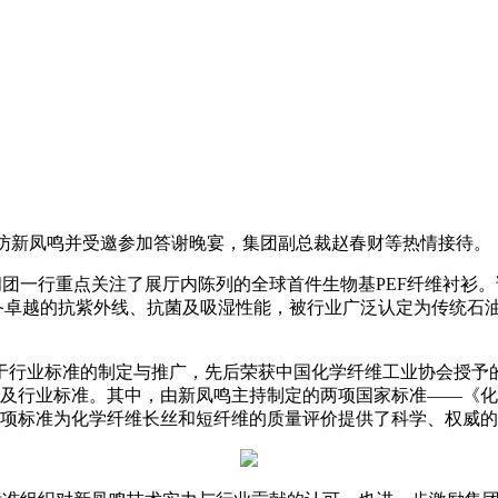
十余人参访新凤鸣并受邀参加答谢晚宴，集团副总裁赵春财等热情接待。
席顾问团一行重点关注了展厅内陈列的全球首件生物基PEF纤维衬衫。
备卓越的抗紫外线、抗菌及吸湿性能，被行业广泛认定为传统石油
行业标准的制定与推广，先后荣获中国化学纤维工业协会授予的
家及行业标准。其中，由新凤鸣主持制定的两项国家标准——《化
这两项标准为化学纤维长丝和短纤维的质量评价提供了科学、权威