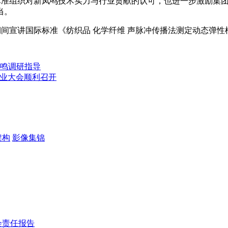
了国际标准组织对新凤鸣技术实力与行业贡献的认可，也进一步激励
当。
期间宣讲国际标准《纺织品 化学纤维 声脉冲传播法测定动态弹性
鸣调研指导
洁从业大会顺利召开
架构
影像集锦
会责任报告