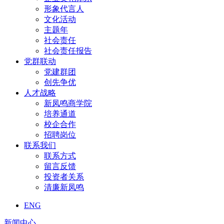
形象代言人
文化活动
主题年
社会责任
社会责任报告
党群联动
党建群团
创先争优
人才战略
新凤鸣商学院
培养通道
校企合作
招聘岗位
联系我们
联系方式
留言反馈
投资者关系
清廉新凤鸣
ENG
新闻中心