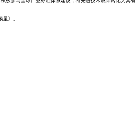
集团积极参与全球产业标准体系建设，将先进技术成果转化为具有
模量》。