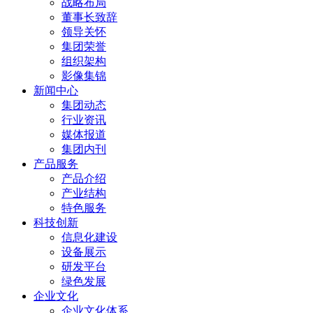
战略布局
董事长致辞
领导关怀
集团荣誉
组织架构
影像集锦
新闻中心
集团动态
行业资讯
媒体报道
集团内刊
产品服务
产品介绍
产业结构
特色服务
科技创新
信息化建设
设备展示
研发平台
绿色发展
企业文化
企业文化体系