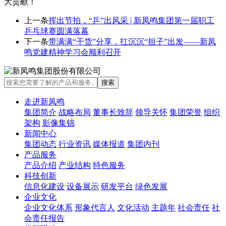
大贡献！
上一条
挥出节拍，“乒”出风采 | 新凤鸣集团第一届职工
乒乓球赛圆满落幕
下一条
带满满“干货”分享，扛沉沉“担子”出发——新凤
鸣党建精神学习会顺利召开
走进新凤鸣
集团简介
战略布局
董事长致辞
领导关怀
集团荣誉
组织
架构
影像集锦
新闻中心
集团动态
行业资讯
媒体报道
集团内刊
产品服务
产品介绍
产业结构
特色服务
科技创新
信息化建设
设备展示
研发平台
绿色发展
企业文化
企业文化体系
形象代言人
文化活动
主题年
社会责任
社
会责任报告