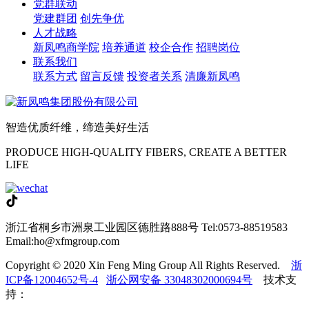
党群联动
党建群团
创先争优
人才战略
新凤鸣商学院
培养通道
校企合作
招聘岗位
联系我们
联系方式
留言反馈
投资者关系
清廉新凤鸣
智造优质纤维，缔造美好生活
PRODUCE HIGH-QUALITY FIBERS, CREATE A BETTER
LIFE
浙江省桐乡市洲泉工业园区德胜路888号
Tel:0573-88519583
Email:ho@xfmgroup.com
Copyright © 2020 Xin Feng Ming Group All Rights Reserved.
浙
ICP备12004652号-4
浙公网安备 33048302000694号
技术支
持：