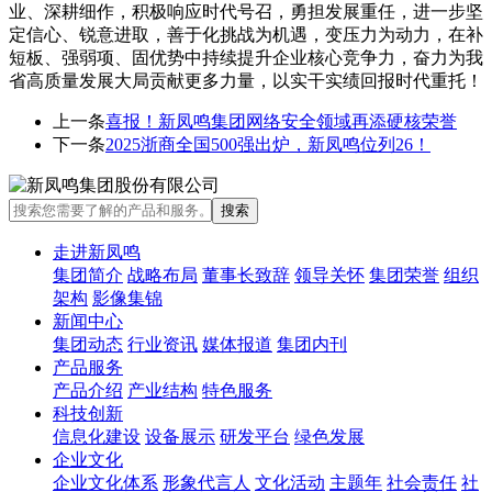
业、深耕细作，积极响应时代号召，勇担发展重任，进一步坚
定信心、锐意进取，善于化挑战为机遇，变压力为动力，在补
短板、强弱项、固优势中持续提升企业核心竞争力，奋力为我
省高质量发展大局贡献更多力量，以实干实绩回报时代重托！
上一条
喜报！新凤鸣集团网络安全领域再添硬核荣誉​
下一条
2025浙商全国500强出炉，新凤鸣位列26！
走进新凤鸣
集团简介
战略布局
董事长致辞
领导关怀
集团荣誉
组织
架构
影像集锦
新闻中心
集团动态
行业资讯
媒体报道
集团内刊
产品服务
产品介绍
产业结构
特色服务
科技创新
信息化建设
设备展示
研发平台
绿色发展
企业文化
企业文化体系
形象代言人
文化活动
主题年
社会责任
社