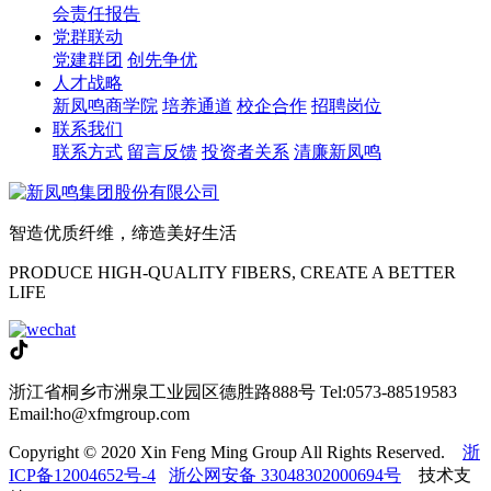
会责任报告
党群联动
党建群团
创先争优
人才战略
新凤鸣商学院
培养通道
校企合作
招聘岗位
联系我们
联系方式
留言反馈
投资者关系
清廉新凤鸣
智造优质纤维，缔造美好生活
PRODUCE HIGH-QUALITY FIBERS, CREATE A BETTER
LIFE
浙江省桐乡市洲泉工业园区德胜路888号
Tel:0573-88519583
Email:ho@xfmgroup.com
Copyright © 2020 Xin Feng Ming Group All Rights Reserved.
浙
ICP备12004652号-4
浙公网安备 33048302000694号
技术支