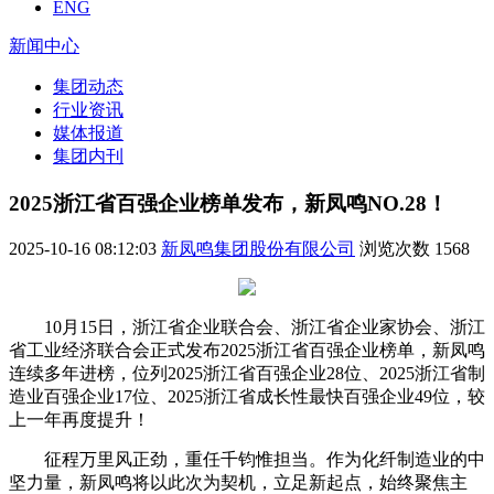
ENG
新闻中心
集团动态
行业资讯
媒体报道
集团内刊
2025浙江省百强企业榜单发布，新凤鸣NO.28！
2025-10-16 08:12:03
新凤鸣集团股份有限公司
浏览次数
1568
10月15日，浙江省企业联合会、浙江省企业家协会、浙江
省工业经济联合会正式发布2025浙江省百强企业榜单，新凤鸣
连续多年进榜，位列2025浙江省百强企业28位、2025浙江省制
造业百强企业17位、2025浙江省成长性最快百强企业49位，较
上一年再度提升！
征程万里风正劲，重任千钧惟担当。作为化纤制造业的中
坚力量，新凤鸣将以此次为契机，立足新起点，始终聚焦主