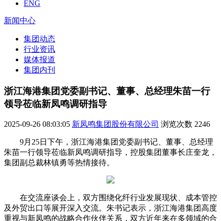
ENG
新闻中心
集团动态
行业资讯
媒体报道
集团内刊
浙江海港集团党委副书记、董事、总经理朱苗一行
领导莅临新凤鸣调研指导
2025-09-26 08:03:05
新凤鸣集团股份有限公司
浏览次数
2246
9月25日下午，浙江海港集团党委副书记、董事、总经理
朱苗一行领导莅临新凤鸣调研指导，控股集团董事长庄奎龙，
集团副总裁林镇勇等热情接待。
在交流座谈会上，双方围绕化纤行业发展现状、成本管控
及外贸出口等展开深入交流。朱书记表示，浙江海港集团高度
重视与新凤鸣的战略合作伙伴关系，双方近年来在多领域的合