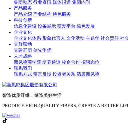
集团动态
行业资讯
媒体报道
集团内刊
产品服务
产品介绍
产业结构
特色服务
科技创新
信息化建设
设备展示
研发平台
绿色发展
企业文化
企业文化体系
形象代言人
文化活动
主题年
社会责任
社
党群联动
党建群团
创先争优
人才战略
新凤鸣商学院
培养通道
校企合作
招聘岗位
联系我们
联系方式
留言反馈
投资者关系
清廉新凤鸣
智造优质纤维，缔造美好生活
PRODUCE HIGH-QUALITY FIBERS, CREATE A BETTER LIF