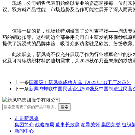
现场，公司销售代表们始终以专业的姿态迎接每一位前来
议。双方就产品性能、市场趋势及合作可能性展开了深入而高
值得一提的是，现场还特别设置了公司吉祥物——周边专区
巧的钥匙扣等。这些周边全部采用公司自主研发的环保纱线原
提供了沉浸式的品牌体验，吸引众多访客驻足欣赏、纷纷收藏
此次展会，新凤鸣不仅充分展现了作为行业领军企业的技
化及可持续纺织材料的迫切需求，为2025秋冬乃至未来的纱
上一条
国家级！新凤鸣成功入选《2025年5G工厂名录》
下一条
新凤鸣蝉联中国民营企业500强及中国制造业民营企
走进新凤鸣
集团简介
战略布局
董事长致辞
领导关怀
集团荣誉
组织
新闻中心