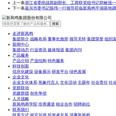
上一条
浙江省委统战部副部长、工商联党组书记郑敏强一
下一条
嘉兴市委书记陈伟一行领导莅临新凤鸣平湖基地调
走进新凤鸣
集团简介
战略布局
董事长致辞
领导关怀
集团荣誉
组织
新闻中心
集团动态
行业资讯
媒体报道
集团内刊
产品服务
产品介绍
产业结构
特色服务
科技创新
信息化建设
设备展示
研发平台
绿色发展
企业文化
企业文化体系
形象代言人
文化活动
主题年
社会责任
社
党群联动
党建群团
创先争优
人才战略
新凤鸣商学院
培养通道
校企合作
招聘岗位
联系我们
联系方式
留言反馈
投资者关系
清廉新凤鸣