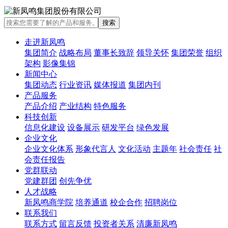
走进新凤鸣
集团简介
战略布局
董事长致辞
领导关怀
集团荣誉
组织
架构
影像集锦
新闻中心
集团动态
行业资讯
媒体报道
集团内刊
产品服务
产品介绍
产业结构
特色服务
科技创新
信息化建设
设备展示
研发平台
绿色发展
企业文化
企业文化体系
形象代言人
文化活动
主题年
社会责任
社
会责任报告
党群联动
党建群团
创先争优
人才战略
新凤鸣商学院
培养通道
校企合作
招聘岗位
联系我们
联系方式
留言反馈
投资者关系
清廉新凤鸣