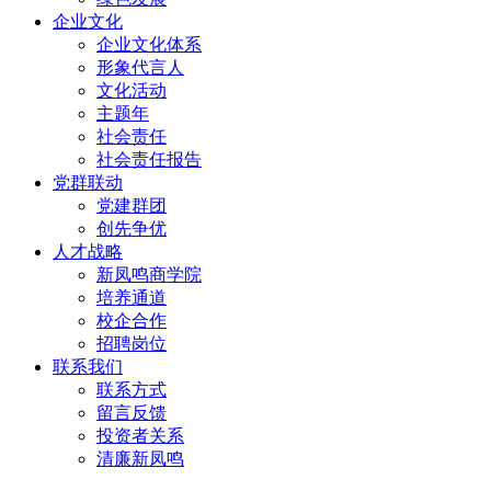
企业文化
企业文化体系
形象代言人
文化活动
主题年
社会责任
社会责任报告
党群联动
党建群团
创先争优
人才战略
新凤鸣商学院
培养通道
校企合作
招聘岗位
联系我们
联系方式
留言反馈
投资者关系
清廉新凤鸣