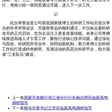
行，考核小组一致同意通过开题，进入下一步工作。
此次审查会是公司获批国家级博士后科研工作站后首次举
办的学术评审会议，开题审查会的顺利通过，不仅标志着科研
攻关的正式启动，也为企业注入更多发展动能。未来公司将继
续推进高端人才引育工作，聚焦行业核心技术问题，通过深化
与高校、科研院所等合作，协同创新机制，着力将博士后科研
工作站打造成特色鲜明、充满活动的高层次科研平台，助力我
省“三支队伍”建设。
上一条
国家开发银行浙江省分行行长杨志明莅临新凤鸣
调研指导
下一条
桐乡市委书记王坚莅临新凤鸣调研指导