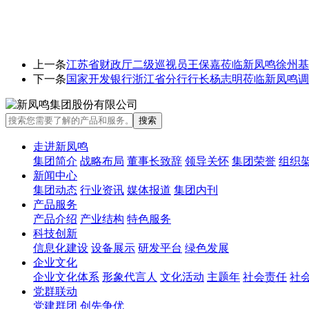
上一条
江苏省财政厅二级巡视员王保嘉莅临新凤鸣徐州基
下一条
国家开发银行浙江省分行行长杨志明莅临新凤鸣调
走进新凤鸣
集团简介
战略布局
董事长致辞
领导关怀
集团荣誉
组织
新闻中心
集团动态
行业资讯
媒体报道
集团内刊
产品服务
产品介绍
产业结构
特色服务
科技创新
信息化建设
设备展示
研发平台
绿色发展
企业文化
企业文化体系
形象代言人
文化活动
主题年
社会责任
社
党群联动
党建群团
创先争优