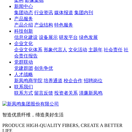
架构
影像集锦
新闻中心
集团动态
行业资讯
媒体报道
集团内刊
产品服务
产品介绍
产业结构
特色服务
科技创新
信息化建设
设备展示
研发平台
绿色发展
企业文化
企业文化体系
形象代言人
文化活动
主题年
社会责任
社
会责任报告
党群联动
党建群团
创先争优
人才战略
新凤鸣商学院
培养通道
校企合作
招聘岗位
联系我们
联系方式
留言反馈
投资者关系
清廉新凤鸣
智造优质纤维，缔造美好生活
PRODUCE HIGH-QUALITY FIBERS, CREATE A BETTER
LIFE