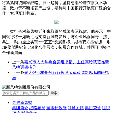
将紧紧围绕国家战略、行业趋势，坚持总部经济在嘉兴不动
摇，致力于不断拓宽产业链，期待与中国银行开展更广泛的合
作，实现互利共赢。
娄行长对新凤鸣近年来取得的成绩表示祝贺。他表示，中
国银行将一如既往地支持新凤鸣发展，与企业风雨同舟，携手
共进，助力企业实现“十五五”发展目标。期待双方能够进一步
加强沟通交流，深化合作层次，拓展合作领域，共同开创银企
合作新局面。
上一条
嘉兴市人大常委会党组书记、主任高玲慧莅临新
凤鸣调研指导
下一条
光大银行杭州分行行长张荣军莅临新凤鸣调研指
导
走进新凤鸣
集团简介
战略布局
董事长致辞
领导关怀
集团荣誉
组织