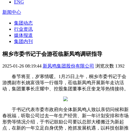
ENG
新闻中心
集团动态
行业资讯
媒体报道
集团内刊
桐乡市委书记于会游莅临新凤鸣调研指导
2025-01-26 08:19:44
新凤鸣集团股份有限公司
浏览次数
1392
春节将至，岁寒情暖。1月25日上午，桐乡市委书记于会
游携副市长姚富强等一行领导，莅临新凤鸣开展新年走访活
动，集团董事长庄耀中、控股集团董事长庄奎龙等热情接待。
于书记代表市委市政府向全体新凤鸣人致以亲切问候和新
春祝福，听取公司过去一年生产经营、新一年计划安排和市场
形势等情况介绍，于书记鼓励公司要以总部大楼搬迁为新起
点，在新的一年立足自身优势，抢抓发展机遇，以科技创新推