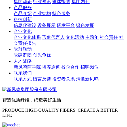
集团动态
行业资讯
媒体报道
集团内刊
产品服务
产品介绍
产业结构
特色服务
科技创新
信息化建设
设备展示
研发平台
绿色发展
企业文化
企业文化体系
形象代言人
文化活动
主题年
社会责任
社
会责任报告
党群联动
党建群团
创先争优
人才战略
新凤鸣商学院
培养通道
校企合作
招聘岗位
联系我们
联系方式
留言反馈
投资者关系
清廉新凤鸣
智造优质纤维，缔造美好生活
PRODUCE HIGH-QUALITY FIBERS, CREATE A BETTER
LIFE