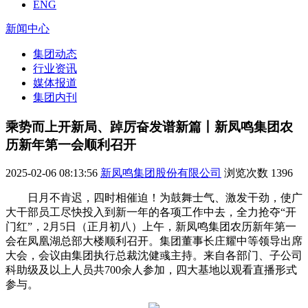
ENG
新闻中心
集团动态
行业资讯
媒体报道
集团内刊
乘势而上开新局、踔厉奋发谱新篇丨新凤鸣集团农
历新年第一会顺利召开
2025-02-06 08:13:56
新凤鸣集团股份有限公司
浏览次数
1396
日月不肯迟，四时相催迫！为鼓舞士气、激发干劲，使广
大干部员工尽快投入到新一年的各项工作中去，全力抢夺“开
门红”，2月5日（正月初八）上午，新凤鸣集团农历新年第一
会在凤凰湖总部大楼顺利召开。集团董事长庄耀中等领导出席
大会，会议由集团执行总裁沈健彧主持。来自各部门、子公司
科助级及以上人员共700余人参加，四大基地以观看直播形式
参与。