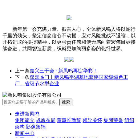
新年第一会充满力量、振奋人心，全体新凤鸣人将以蛇行
千里的劲头，坚定信念信心不动摇，应对风险挑战不退缩，以
开拓进取的拼搏精神，以更强责任感和使命感向着宏伟目标接
续奋进，共同智造新质，织就更加绚丽多姿的化纤世界。
上一条
嘉兴三干会 · 新凤鸣再绽华彩！
下一条
双喜临门丨新凤鸣平湖基地获评国家级绿色工
厂、省级节水型企业
走进新凤鸣
集团简介
战略布局
董事长致辞
领导关怀
集团荣誉
组织
架构
影像集锦
新闻中心