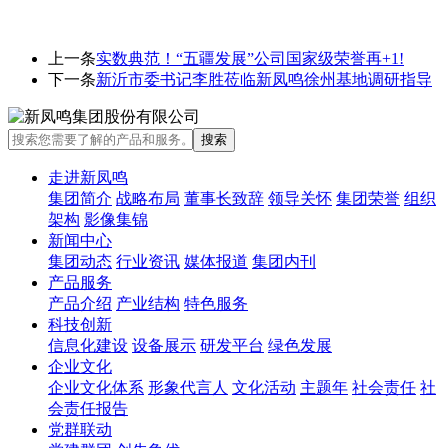
上一条
实数典范！“五疆发展”公司国家级荣誉再+1!
下一条
新沂市委书记李胜莅临新凤鸣徐州基地调研指导
走进新凤鸣
集团简介
战略布局
董事长致辞
领导关怀
集团荣誉
组织
架构
影像集锦
新闻中心
集团动态
行业资讯
媒体报道
集团内刊
产品服务
产品介绍
产业结构
特色服务
科技创新
信息化建设
设备展示
研发平台
绿色发展
企业文化
企业文化体系
形象代言人
文化活动
主题年
社会责任
社
会责任报告
党群联动