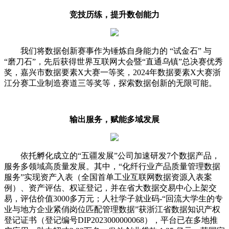
竞技历练，提升数创能力
我们将数据创新赛事作为锤炼自身能力的 “试金石” 与
“磨刀石”，先后获得世界互联网大会暨“直通乌镇”总决赛优秀
奖，嘉兴市数据要素X大赛一等奖，2024年数据要素X大赛浙
江分赛工业制造赛道三等奖等，探索数据创新的无限可能。
输出服务，赋能多域发展
依托孵化成立的“五疆发展”公司加速研发7个数据产品，
服务多领域高质量发展。其中，“化纤行业产品质量管理数据
服务”实现资产入表（全国首单工业互联网数据资源入表案
例）、资产评估、权证登记，并在省大数据交易中心上架交
易，评估价值3000多万元；人社学子就业码-“回流大学生的专
业与地方企业紧俏岗位匹配管理数据”获浙江省数据知识产权
登记证书（登记编号DIP2023000000068），平台已在多地推