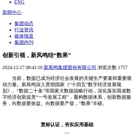
ENG
新闻中心
集团动态
行业资讯
媒体报道
集团内刊
创新引领，新凤鸣结“数果”
2024-12-17 08:41:10
新凤鸣集团股份有限公司
浏览次数
1757
当前，数据已成为经济社会发展的关键生产要素和重要驱
动力量。新凤鸣深入贯彻国家《“十四五”数字经济发展规
划》、“数据二十条”等国家大数据战略行动，深化落实我省数
字经济创新提质“一号发展工程”，重构数据体系，创新数据服
务，向数据要效益、向数据要产值，“数果”丰硕。
贯标认证，夯实应用基础