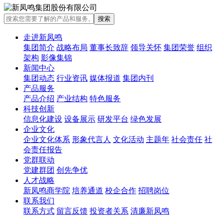
走进新凤鸣
集团简介
战略布局
董事长致辞
领导关怀
集团荣誉
组织
架构
影像集锦
新闻中心
集团动态
行业资讯
媒体报道
集团内刊
产品服务
产品介绍
产业结构
特色服务
科技创新
信息化建设
设备展示
研发平台
绿色发展
企业文化
企业文化体系
形象代言人
文化活动
主题年
社会责任
社
会责任报告
党群联动
党建群团
创先争优
人才战略
新凤鸣商学院
培养通道
校企合作
招聘岗位
联系我们
联系方式
留言反馈
投资者关系
清廉新凤鸣