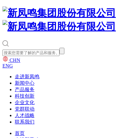
CHN
ENG
走进新凤鸣
新闻中心
产品服务
科技创新
企业文化
党群联动
人才战略
联系我们
首页