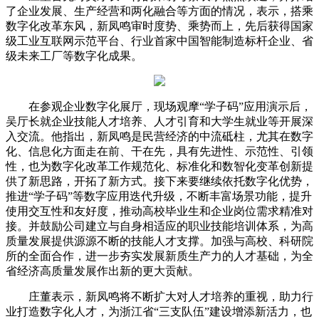
了企业发展、生产经营和两化融合等方面的情况，表示，搭乘
数字化改革东风，新凤鸣审时度势、乘势而上，先后获得国家
级工业互联网示范平台、行业首家中国智能制造标杆企业、省
级未来工厂等数字化成果。
在参观企业数字化展厅，现场观摩“学子码”应用演示后，
吴厅长就企业技能人才培养、人才引育和大学生就业等开展深
入交流。他指出，新凤鸣是民营经济的中流砥柱，尤其在数字
化、信息化方面走在前、干在先，具有先进性、示范性、引领
性，也为数字化改革工作规范化、标准化和数智化变革创新提
供了新思路，开拓了新方式。接下来要继续依托数字化优势，
推进“学子码”等数字应用迭代升级，不断丰富场景功能，提升
使用交互性和友好度，推动高校毕业生和企业岗位需求精准对
接。并鼓励公司建立与自身相适应的职业技能培训体系，为高
质量发展提供源源不断的技能人才支撑。加强与高校、科研院
所的全面合作，进一步夯实发展新质生产力的人才基础，为全
省经济高质量发展作出新的更大贡献。
庄董表示，新凤鸣将不断扩大对人才培养的重视，助力行
业打造数字化人才，为浙江省“三支队伍”建设增添新活力，也