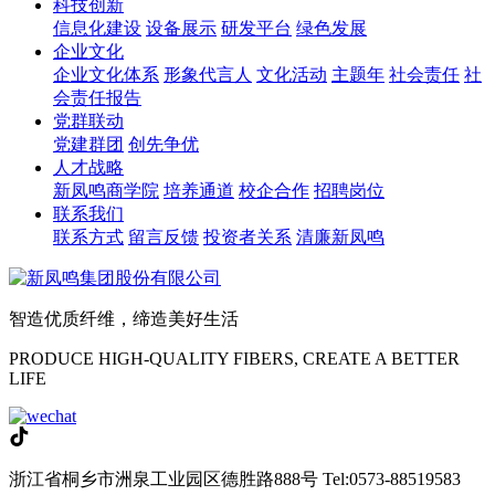
科技创新
信息化建设
设备展示
研发平台
绿色发展
企业文化
企业文化体系
形象代言人
文化活动
主题年
社会责任
社
会责任报告
党群联动
党建群团
创先争优
人才战略
新凤鸣商学院
培养通道
校企合作
招聘岗位
联系我们
联系方式
留言反馈
投资者关系
清廉新凤鸣
智造优质纤维，缔造美好生活
PRODUCE HIGH-QUALITY FIBERS, CREATE A BETTER
LIFE
浙江省桐乡市洲泉工业园区德胜路888号
Tel:0573-88519583