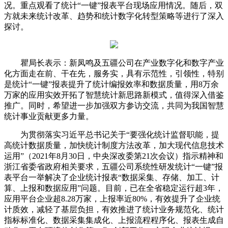
况。重点观看了统计“一键”报表平台现场应用情况。随后，双
方就未来统计改革、趋势和统计数字化转型策略等进行了深入
探讨。
瞿局长表示：新凤鸣及五疆公司在产业数字化和数字产业
化方面走在前、干在先，服务实，具有示范性，引领性，特别
是统计“一键”报表提升了统计编报效率和数据质量，用8万余
万家的应用实效开拓了智慧统计新思路新模式，值得深入借鉴
推广。同时，希望进一步加强双方参访交流，共同为我国智慧
统计事业贡献更多力量。
为贯彻落实习近平总书记关于“要强化统计监督职能，提
高统计数据质量，加快统计制度方法改革，加大现代信息技术
运用”（2021年8月30日，中央深改委第21次会议）指示精神和
浙江省委省政府相关要求，五疆公司系统性研发统计“一键”报
表平台一举解决了企业统计报表“数据采集、存储、加工、计
算、上报和数据应用”问题。目前，已在全省稳定运行超3年，
应用平台企业超8.28万家，上报率近80%，有效提升了企业统
计质效，减轻了基层负担，有效推进了统计业务规范化、统计
指标标准化、数据采集集成化、上报流程程序化、报表生成自