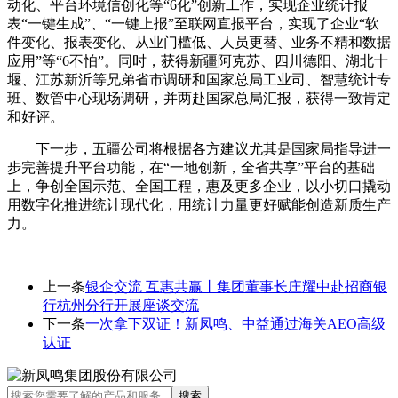
动化、平台环境信创化等“6化”创新工作，实现企业统计报
表“一键生成”、“一键上报”至联网直报平台，实现了企业“软
件变化、报表变化、从业门槛低、人员更替、业务不精和数据
应用”等“6不怕”。同时，获得新疆阿克苏、四川德阳、湖北十
堰、江苏新沂等兄弟省市调研和国家总局工业司、智慧统计专
班、数管中心现场调研，并两赴国家总局汇报，获得一致肯定
和好评。
下一步，五疆公司将根据各方建议尤其是国家局指导进一
步完善提升平台功能，在“一地创新，全省共享”平台的基础
上，争创全国示范、全国工程，惠及更多企业，以小切口撬动
用数字化推进统计现代化，用统计力量更好赋能创造新质生产
力。
上一条
银企交流 互惠共赢丨集团董事长庄耀中赴招商银
行杭州分行开展座谈交流
下一条
一次拿下双证！新凤鸣、中益通过海关AEO高级
认证