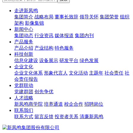
走进新凤鸣
集团简介
战略布局
董事长致辞
领导关怀
集团荣誉
组织
架构
影像集锦
新闻中心
集团动态
行业资讯
媒体报道
集团内刊
产品服务
产品介绍
产业结构
特色服务
科技创新
信息化建设
设备展示
研发平台
绿色发展
企业文化
企业文化体系
形象代言人
文化活动
主题年
社会责任
社
会责任报告
党群联动
党建群团
创先争优
人才战略
新凤鸣商学院
培养通道
校企合作
招聘岗位
联系我们
联系方式
留言反馈
投资者关系
清廉新凤鸣