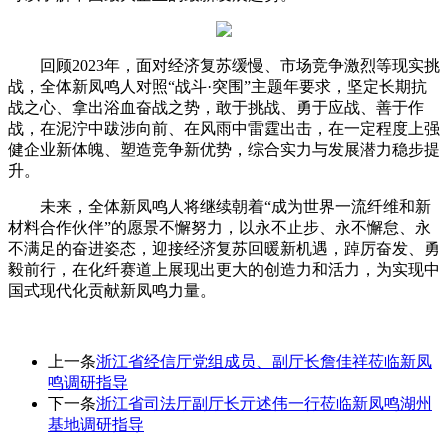
回顾2023年，面对经济复苏缓慢、市场竞争激烈等现实挑
战，全体新凤鸣人对照“战斗·突围”主题年要求，坚定长期抗
战之心、拿出浴血奋战之势，敢于挑战、勇于应战、善于作
战，在泥泞中跋涉向前、在风雨中雷霆出击，在一定程度上强
健企业新体魄、塑造竞争新优势，综合实力与发展潜力稳步提
升。
未来，全体新凤鸣人将继续朝着“成为世界一流纤维和新
材料合作伙伴”的愿景不懈努力，以永不止步、永不懈怠、永
不满足的奋进姿态，迎接经济复苏回暖新机遇，踔厉奋发、勇
毅前行，在化纤赛道上展现出更大的创造力和活力，为实现中
国式现代化贡献新凤鸣力量。
上一条
浙江省经信厅党组成员、副厅长詹佳祥莅临新凤
鸣调研指导
下一条
浙江省司法厅副厅长亓述伟一行莅临新凤鸣湖州
基地调研指导