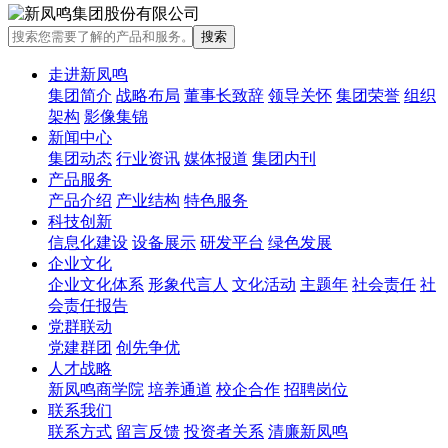
走进新凤鸣
集团简介
战略布局
董事长致辞
领导关怀
集团荣誉
组织
架构
影像集锦
新闻中心
集团动态
行业资讯
媒体报道
集团内刊
产品服务
产品介绍
产业结构
特色服务
科技创新
信息化建设
设备展示
研发平台
绿色发展
企业文化
企业文化体系
形象代言人
文化活动
主题年
社会责任
社
会责任报告
党群联动
党建群团
创先争优
人才战略
新凤鸣商学院
培养通道
校企合作
招聘岗位
联系我们
联系方式
留言反馈
投资者关系
清廉新凤鸣