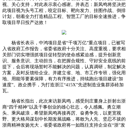
视、关心支持，对此表示衷心感谢。并表态：新凤鸣将坚决把
此项目视为头号工程，咬定目标、靶向发力、挂图作战、倒排
计划，朝着全力打造精品工程、智慧工厂的目标全速推进，争
取项目早日投产达效！
杨省长表示，中鸿项目是省“千项万亿”重点项目，已被写
入省政府工作报告，省委省政府十分关注、高度重视，要求相
关部门切实增强抓项目促转型的使命感紧迫感，提升创新意
识、服务意识、主动担当，在把握合规性、守好安全底线的前
提下，会后将现场暂时不能解决的问题，认真调研，制定解决
方案，及时反馈给企业。并建立省、地、市工作专班，强化用
地、用能等要素保障，有力有序推进，持续跑出项目建设“加
速度”。政企携手，为打造浙江“415X”先进制造业集群添砖加
瓦。
杨省长指出，此次来访新凤鸣，感受到庄董身上折射出浙
商“四千精神”以及干事创业的雄心壮志，令人感佩。勇立潮
头、乘风破浪，希望新凤鸣再接再厉、奋勇争先，以更宽视
野、更大格局谋划中长期发展战略，将敢为人先、坚忍不拔的
浙商精神发扬光大，省委省政府将一如既往支持企业在“浙”发