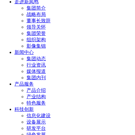
走进新凤鸣
集团简介
战略布局
董事长致辞
领导关怀
集团荣誉
组织架构
影像集锦
新闻中心
集团动态
行业资讯
媒体报道
集团内刊
产品服务
产品介绍
产业结构
特色服务
科技创新
信息化建设
设备展示
研发平台
绿色发展