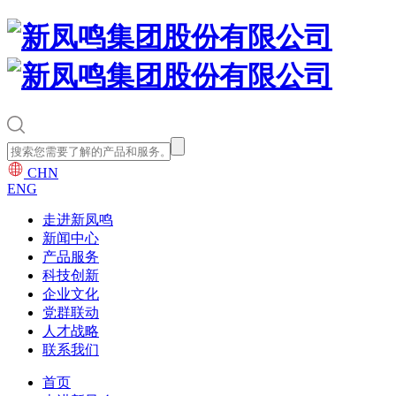
CHN
ENG
走进新凤鸣
新闻中心
产品服务
科技创新
企业文化
党群联动
人才战略
联系我们
首页