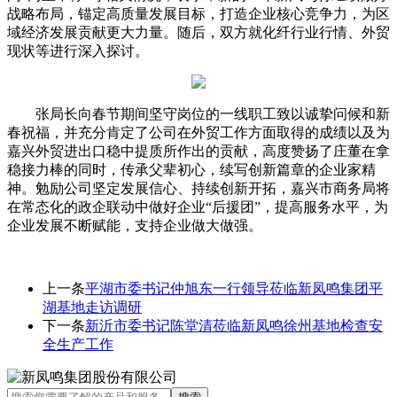
战略布局，锚定高质量发展目标，打造企业核心竞争力，为区
域经济发展贡献更大力量。随后，双方就化纤行业行情、外贸
现状等进行深入探讨。
张局长向春节期间坚守岗位的一线职工致以诚挚问候和新
春祝福，并充分肯定了公司在外贸工作方面取得的成绩以及为
嘉兴外贸进出口稳中提质所作出的贡献，高度赞扬了庄董在拿
稳接力棒的同时，传承父辈初心，续写创新篇章的企业家精
神。勉励公司坚定发展信心、持续创新开拓，嘉兴市商务局将
在常态化的政企联动中做好企业“后援团”，提高服务水平，为
企业发展不断赋能，支持企业做大做强。
上一条
平湖市委书记仲旭东一行领导莅临新凤鸣集团平
湖基地走访调研
下一条
新沂市委书记陈堂清莅临新凤鸣徐州基地检查安
全生产工作