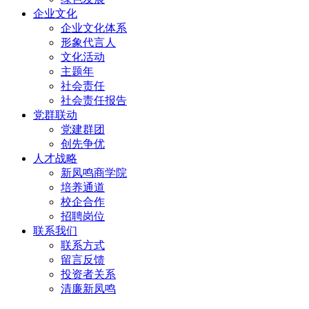
企业文化
企业文化体系
形象代言人
文化活动
主题年
社会责任
社会责任报告
党群联动
党建群团
创先争优
人才战略
新凤鸣商学院
培养通道
校企合作
招聘岗位
联系我们
联系方式
留言反馈
投资者关系
清廉新凤鸣