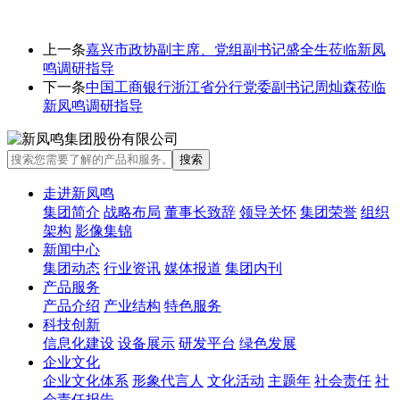
上一条
嘉兴市政协副主席、党组副书记盛全生莅临新凤
鸣调研指导
下一条
中国工商银行浙江省分行党委副书记周灿森莅临
新凤鸣调研指导
走进新凤鸣
集团简介
战略布局
董事长致辞
领导关怀
集团荣誉
组织
架构
影像集锦
新闻中心
集团动态
行业资讯
媒体报道
集团内刊
产品服务
产品介绍
产业结构
特色服务
科技创新
信息化建设
设备展示
研发平台
绿色发展
企业文化
企业文化体系
形象代言人
文化活动
主题年
社会责任
社
会责任报告