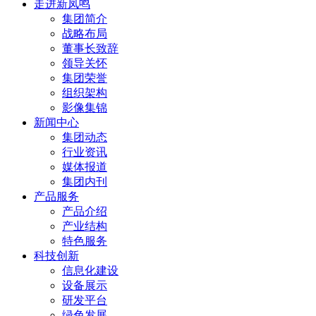
走进新凤鸣
集团简介
战略布局
董事长致辞
领导关怀
集团荣誉
组织架构
影像集锦
新闻中心
集团动态
行业资讯
媒体报道
集团内刊
产品服务
产品介绍
产业结构
特色服务
科技创新
信息化建设
设备展示
研发平台
绿色发展