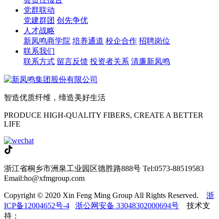
党群联动
党建群团
创先争优
人才战略
新凤鸣商学院
培养通道
校企合作
招聘岗位
联系我们
联系方式
留言反馈
投资者关系
清廉新凤鸣
智造优质纤维，缔造美好生活
PRODUCE HIGH-QUALITY FIBERS, CREATE A BETTER
LIFE
浙江省桐乡市洲泉工业园区德胜路888号
Tel:0573-88519583
Email:ho@xfmgroup.com
Copyright © 2020 Xin Feng Ming Group All Rights Reserved.
浙
ICP备12004652号-4
浙公网安备 33048302000694号
技术支
持：