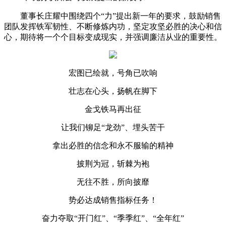
董事长庄耀中围绕四个“力”提出新一年的要求，鼓励销售
团队发挥铁军韧性、不断修炼内功，坚定攻坚必胜的决心和信
心，期待将一个个目标变成现实，并强调廉洁从业的重要性。
宏图已绘就，号角已吹响
壮志在心头，扬帆在脚下
金戈铁马再出征
让我们铆足“龙劲”、埋头苦干
拿出必胜的信念和永不服输的精神
披荆为冠，斩棘为袍
无往不胜，所向披靡
势必达成销售指标任务！
奋力夺取“开门红”、“季季红”、“全年红”