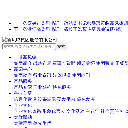
上一条
嘉兴市委副书记、政法委书记帅燮琅莅临新凤鸣调
下一条
浙江省委副书记、省长王浩莅临新凤鸣调研指导
走进新凤鸣
集团简介
战略布局
董事长致辞
领导关怀
集团荣誉
组织
新闻中心
集团动态
行业资讯
媒体报道
集团内刊
产品服务
产品介绍
产业结构
特色服务
科技创新
信息化建设
设备展示
研发平台
绿色发展
企业文化
企业文化体系
形象代言人
文化活动
主题年
社会责任
社
党群联动
党建群团
创先争优