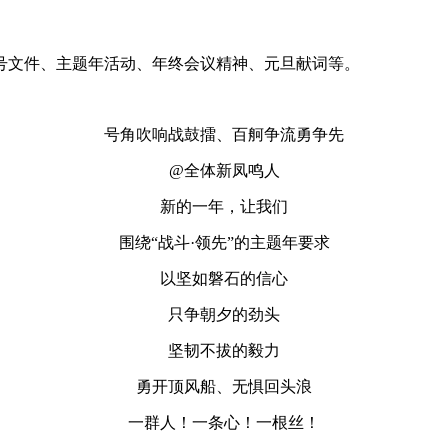
号文件、主题年活动、年终会议精神、元旦献词等。
号角吹响战鼓擂、百舸争流勇争先
@全体新凤鸣人
新的一年，让我们
围绕“战斗·领先”的主题年要求
以坚如磐石的信心
只争朝夕的劲头
坚韧不拔的毅力
勇开顶风船、无惧回头浪
一群人！一条心！一根丝！