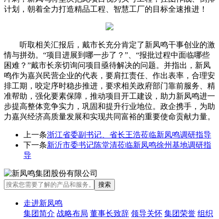
计划，朝着全力打造精品工程、智慧工厂的目标全速推进！
听取相关汇报后，戴市长充分肯定了新凤鸣干事创业的激
情与拼劲。“项目进展到哪一步了？”、“报批过程中面临哪些
困难？”戴市长亲切询问项目亟待解决的问题。并指出，新凤
鸣作为嘉兴民营企业的代表，要肩扛责任、作出表率，合理安
排工期，咬定序时稳步推进，要求相关政府部门靠前服务、精
准帮助，强化要素保障，推动项目开工建设，助力新凤鸣进一
步提高整体竞争实力，巩固和提升行业地位。政企携手，为助
力嘉兴经济高质量发展和实现共同富裕的重要使命贡献力量。
上一条
浙江省委副书记、省长王浩莅临新凤鸣调研指导
下一条
新沂市委书记陈堂清莅临新凤鸣徐州基地调研指
导
走进新凤鸣
集团简介
战略布局
董事长致辞
领导关怀
集团荣誉
组织