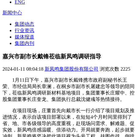
ENG
新闻中心
集团动态
行业资讯
媒体报道
集团内刊
嘉兴市副市长戴锋莅临新凤鸣调研指导
2024-01-11 08:04:18
新凤鸣集团股份有限公司
浏览次数
2225
1月11日下午，嘉兴市副市长戴锋携市政府副秘书长王
荣、市经信局局长章澜，在桐乡市副市长屠建忠等领导的陪同
下，莅临新凤鸣调研新材料基地项目，集团董事长庄耀中、控
股集团董事长庄奎龙、集团执行总裁沈健彧等热情接待。
在项目现场，庄董首先向戴市长一行介绍了项目规划及推
进情况，表示自该项目部署以来，在短短4个月时间里得到了
省、地、市各级领导的高度重视，赴现场问需求、解难题、促
实效，新凤鸣倍感温暖、倍添动力。开局就要奔跑，起步就要
冲刺，新凤鸣将坚决把此项目视为头号工程，挂图作战、倒排