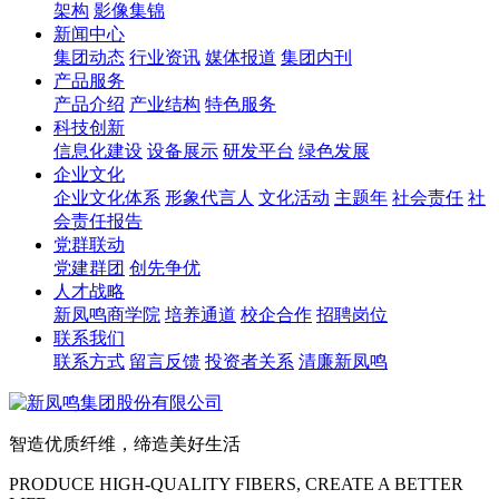
架构
影像集锦
新闻中心
集团动态
行业资讯
媒体报道
集团内刊
产品服务
产品介绍
产业结构
特色服务
科技创新
信息化建设
设备展示
研发平台
绿色发展
企业文化
企业文化体系
形象代言人
文化活动
主题年
社会责任
社
会责任报告
党群联动
党建群团
创先争优
人才战略
新凤鸣商学院
培养通道
校企合作
招聘岗位
联系我们
联系方式
留言反馈
投资者关系
清廉新凤鸣
智造优质纤维，缔造美好生活
PRODUCE HIGH-QUALITY FIBERS, CREATE A BETTER