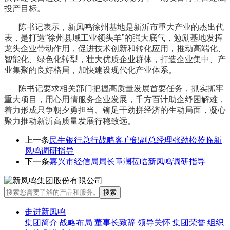
投产目标。
陈书记表示，新凤鸣徐州基地是新沂市重大产业的杰出代
表，是打造“徐州县域工业领头羊”的强大底气，勉励基地发挥
龙头企业带动作用，促进技术创新和转化应用，推动高端化、
智能化、绿色化转型，壮大优质企业群体，打造企业集中、产
业集聚的良好格局，加快建设现代化产业体系。
陈书记要求相关部门把握高质量发展首要任务，抓实抓牢
重大项目，用心用情服务企业发展，千方百计助企纾困解难，
着力形成只争朝夕勇担当、铆足干劲拼经济的生动局面，凝心
聚力推动新沂高质量发展行稳致远。
上一条
民生银行总行战略客户部副总经理张劲松莅临新
凤鸣调研指导
下一条
嘉兴市经信局局长章澜莅临新凤鸣调研指导
走进新凤鸣
集团简介
战略布局
董事长致辞
领导关怀
集团荣誉
组织