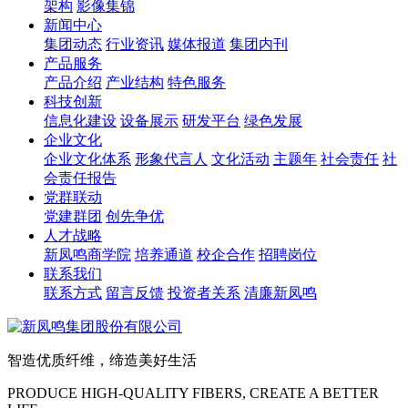
架构
影像集锦
新闻中心
集团动态
行业资讯
媒体报道
集团内刊
产品服务
产品介绍
产业结构
特色服务
科技创新
信息化建设
设备展示
研发平台
绿色发展
企业文化
企业文化体系
形象代言人
文化活动
主题年
社会责任
社
会责任报告
党群联动
党建群团
创先争优
人才战略
新凤鸣商学院
培养通道
校企合作
招聘岗位
联系我们
联系方式
留言反馈
投资者关系
清廉新凤鸣
智造优质纤维，缔造美好生活
PRODUCE HIGH-QUALITY FIBERS, CREATE A BETTER