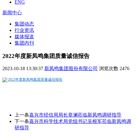
ENG
新闻中心
集团动态
行业资讯
媒体报道
集团内刊
2022年度新凤鸣集团质量诚信报告
2023-10-18 13:30:37
新凤鸣集团股份有限公司
浏览次数
2476
2022年度新凤鸣集团质量诚信报告
上一条
嘉兴市经信局局长章澜莅临新凤鸣调研指导
下一条
嘉兴市科学技术局党组书记吴根军莅临新凤鸣调
研指导