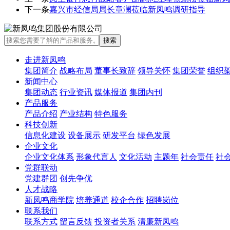
下一条
嘉兴市经信局局长章澜莅临新凤鸣调研指导
走进新凤鸣
集团简介
战略布局
董事长致辞
领导关怀
集团荣誉
组织
新闻中心
集团动态
行业资讯
媒体报道
集团内刊
产品服务
产品介绍
产业结构
特色服务
科技创新
信息化建设
设备展示
研发平台
绿色发展
企业文化
企业文化体系
形象代言人
文化活动
主题年
社会责任
社
党群联动
党建群团
创先争优
人才战略
新凤鸣商学院
培养通道
校企合作
招聘岗位
联系我们
联系方式
留言反馈
投资者关系
清廉新凤鸣