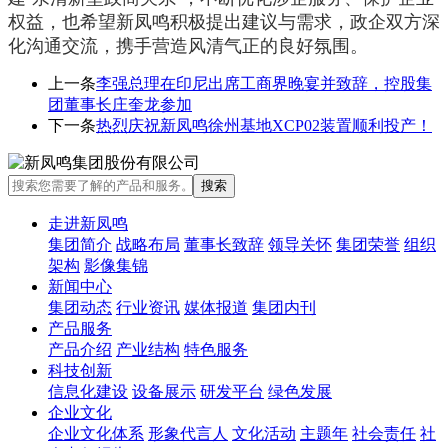
权益，也希望新凤鸣积极提出建议与需求，政企双方深
化沟通交流，携手营造风清气正的良好氛围。
上一条
李强总理在印尼出席工商界晚宴并致辞，控股集
团董事长庄奎龙参加
下一条
热烈庆祝新凤鸣徐州基地XCP02装置顺利投产！
走进新凤鸣
集团简介
战略布局
董事长致辞
领导关怀
集团荣誉
组织
架构
影像集锦
新闻中心
集团动态
行业资讯
媒体报道
集团内刊
产品服务
产品介绍
产业结构
特色服务
科技创新
信息化建设
设备展示
研发平台
绿色发展
企业文化
企业文化体系
形象代言人
文化活动
主题年
社会责任
社