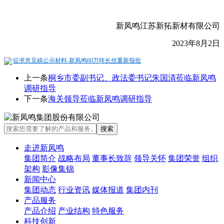
新凤鸣江苏新拓新材有限公司
2023
年
8
月
2
日
征求意见稿公示材料-新凤鸣60万吨长丝重新报批
上一条
桐乡市委副书记、政法委书记朱国清莅临新凤鸣
调研指导
下一条
海关领导莅临新凤鸣调研指导
走进新凤鸣
集团简介
战略布局
董事长致辞
领导关怀
集团荣誉
组织
架构
影像集锦
新闻中心
集团动态
行业资讯
媒体报道
集团内刊
产品服务
产品介绍
产业结构
特色服务
科技创新