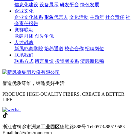
信息化建设
设备展示
研发平台
绿色发展
企业文化
企业文化体系
形象代言人
文化活动
主题年
社会责任
社
会责任报告
党群联动
党建群团
创先争优
人才战略
新凤鸣商学院
培养通道
校企合作
招聘岗位
联系我们
联系方式
留言反馈
投资者关系
清廉新凤鸣
智造优质纤维，缔造美好生活
PRODUCE HIGH-QUALITY FIBERS, CREATE A BETTER
LIFE
浙江省桐乡市洲泉工业园区德胜路888号
Tel:0573-88519583
Email:ho@xfmgroup.com