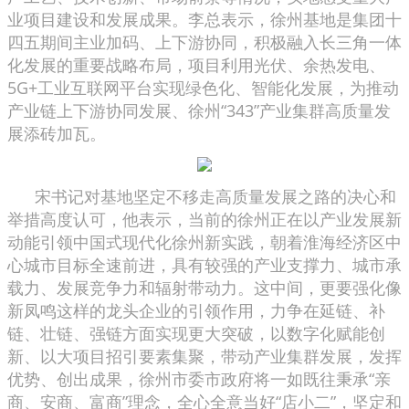
业项目建设和发展成果。李总表示，徐州基地是集团十
四五期间主业加码、上下游协同，积极融入长三角一体
化发展的重要战略布局，项目利用光伏、余热发电、
5G+工业互联网平台实现绿色化、智能化发展，为推动
产业链上下游协同发展、徐州“343”产业集群高质量发
展添砖加瓦。
宋书记对基地坚定不移走高质量发展之路的决心和
举措高度认可，他表示，当前的徐州正在以产业发展新
动能引领中国式现代化徐州新实践，朝着淮海经济区中
心城市目标全速前进，具有较强的产业支撑力、城市承
载力、发展竞争力和辐射带动力。这中间，更要强化像
新凤鸣这样的龙头企业的引领作用，力争在延链、补
链、壮链、强链方面实现更大突破，以数字化赋能创
新、以大项目招引要素集聚，带动产业集群发展，发挥
优势、创出成果，徐州市委市政府将一如既往秉承“亲
商、安商、富商”理念，全心全意当好“店小二”，坚定和