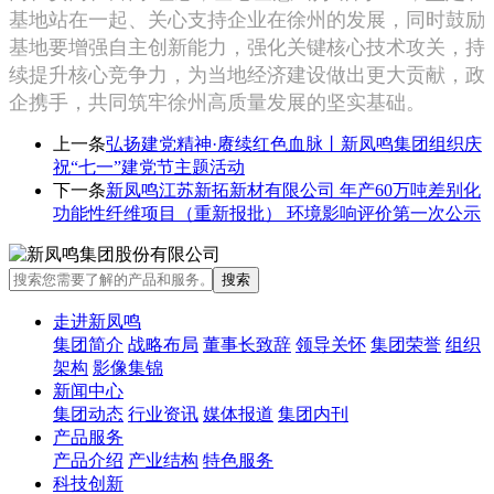
基地站在一起、关心支持企业在徐州的发展，同时鼓励
基地要增强自主创新能力，强化关键核心技术攻关，持
续提升核心竞争力，为当地经济建设做出更大贡献，政
企携手，共同筑牢徐州高质量发展的坚实基础。
上一条
弘扬建党精神·赓续红色血脉丨新凤鸣集团组织庆
祝“七一”建党节主题活动
下一条
​新凤鸣江苏新拓新材有限公司 年产60万吨差别化
功能性纤维项目（重新报批） 环境影响评价第一次公示
走进新凤鸣
集团简介
战略布局
董事长致辞
领导关怀
集团荣誉
组织
架构
影像集锦
新闻中心
集团动态
行业资讯
媒体报道
集团内刊
产品服务
产品介绍
产业结构
特色服务
科技创新