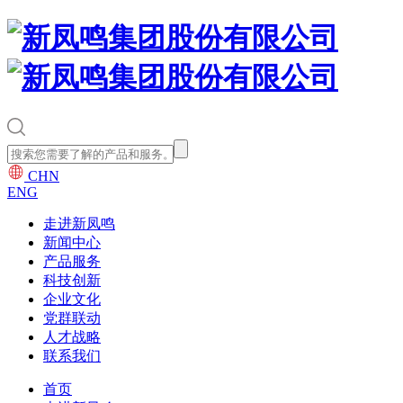
CHN
ENG
走进新凤鸣
新闻中心
产品服务
科技创新
企业文化
党群联动
人才战略
联系我们
首页