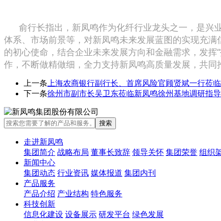
俞行长指出，新凤鸣作为化纤行业龙头之一，是兴业
体系、市场前景等，对新凤鸣未来发展蓝图的实现充满
的初心使命，结合企业未来发展方向和金融需求，发挥“
作，不断做精做细，全力支持新凤鸣高质量发展，共同
上一条
上海农商银行副行长、首席风险官顾贤斌一行莅临
下一条
徐州市副市长吴卫东莅临新凤鸣徐州基地调研指导
走进新凤鸣
集团简介
战略布局
董事长致辞
领导关怀
集团荣誉
组织
新闻中心
集团动态
行业资讯
媒体报道
集团内刊
产品服务
产品介绍
产业结构
特色服务
科技创新
信息化建设
设备展示
研发平台
绿色发展