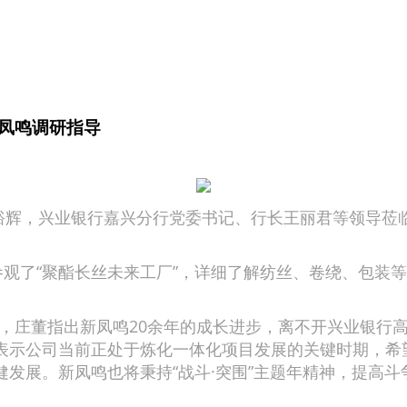
凤鸣调研指导
辉，兴业银行嘉兴分行党委书记、行长王丽君等领导莅
了“聚酯长丝未来工厂”，详细了解纺丝、卷绕、包装等
，庄董指出新凤鸣20余年的成长进步，离不开兴业银行
表示公司当前正处于炼化一体化项目发展的关键时期，希
发展。新凤鸣也将秉持“战斗·突围”主题年精神，提高