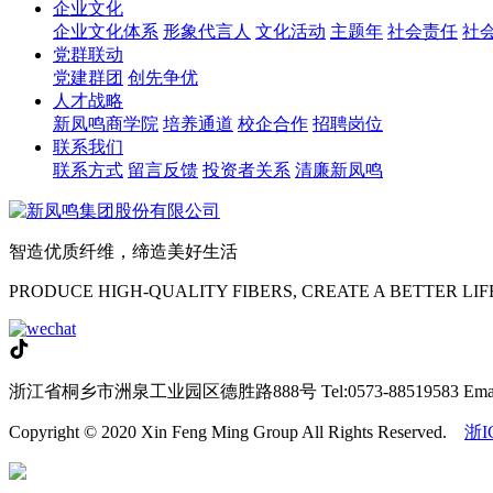
企业文化
企业文化体系
形象代言人
文化活动
主题年
社会责任
社
党群联动
党建群团
创先争优
人才战略
新凤鸣商学院
培养通道
校企合作
招聘岗位
联系我们
联系方式
留言反馈
投资者关系
清廉新凤鸣
智造优质纤维，缔造美好生活
PRODUCE HIGH-QUALITY FIBERS, CREATE A BETTER LIF
浙江省桐乡市洲泉工业园区德胜路888号
Tel:0573-88519583
Ema
Copyright © 2020 Xin Feng Ming Group All Rights Reserved.
浙I