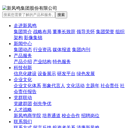
走进新凤鸣
集团简介
战略布局
董事长致辞
领导关怀
集团荣誉
组织
架构
影像集锦
新闻中心
集团动态
行业资讯
媒体报道
集团内刊
产品服务
产品介绍
产业结构
特色服务
科技创新
信息化建设
设备展示
研发平台
绿色发展
企业文化
企业文化体系
形象代言人
文化活动
主题年
社会责任
社
会责任报告
党群联动
党建群团
创先争优
人才战略
新凤鸣商学院
培养通道
校企合作
招聘岗位
联系我们
联系方式
留言反馈
投资者关系
清廉新凤鸣