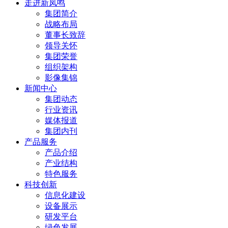
走进新凤鸣
集团简介
战略布局
董事长致辞
领导关怀
集团荣誉
组织架构
影像集锦
新闻中心
集团动态
行业资讯
媒体报道
集团内刊
产品服务
产品介绍
产业结构
特色服务
科技创新
信息化建设
设备展示
研发平台
绿色发展