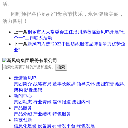
活。
同时预祝各位妈妈们母亲节快乐，永远健康美丽，
活力四射！
上一条
桐乡市人大常委会主任潘川弟莅临新凤鸣开展“七
个一”工作联系活动
下一条
新凤鸣入选“2023中国纺织服装品牌竞争力优势企
业”
走进新凤鸣
集团简介
战略布局
董事长致辞
领导关怀
集团荣誉
组织
架构
影像集锦
新闻中心
集团动态
行业资讯
媒体报道
集团内刊
产品服务
产品介绍
产业结构
特色服务
科技创新
信息化建设
设备展示
研发平台
绿色发展