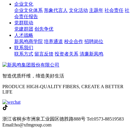
企业文化
企业文化体系
形象代言人
文化活动
主题年
社会责任
社
会责任报告
党群联动
党建群团
创先争优
人才战略
新凤鸣商学院
培养通道
校企合作
招聘岗位
联系我们
联系方式
留言反馈
投资者关系
清廉新凤鸣
智造优质纤维，缔造美好生活
PRODUCE HIGH-QUALITY FIBERS, CREATE A BETTER
LIFE
浙江省桐乡市洲泉工业园区德胜路888号
Tel:0573-88519583
Email:ho@xfmgroup.com