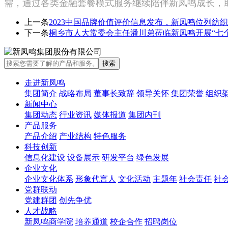
需，通过各类金融套餐模式服务继续陪伴新凤鸣成长，
上一条
2023中国品牌价值评价信息发布，新凤鸣位列纺织
下一条
桐乡市人大常委会主任潘川弟莅临新凤鸣开展“七
走进新凤鸣
集团简介
战略布局
董事长致辞
领导关怀
集团荣誉
组织
新闻中心
集团动态
行业资讯
媒体报道
集团内刊
产品服务
产品介绍
产业结构
特色服务
科技创新
信息化建设
设备展示
研发平台
绿色发展
企业文化
企业文化体系
形象代言人
文化活动
主题年
社会责任
社
党群联动
党建群团
创先争优
人才战略
新凤鸣商学院
培养通道
校企合作
招聘岗位