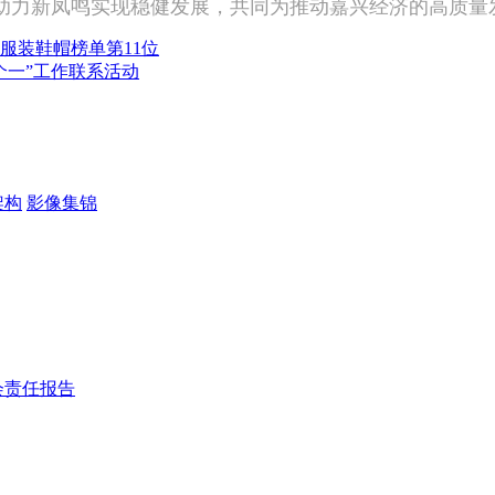
助力新凤鸣实现稳健发展，共同为推动嘉兴经济的高质量
服装鞋帽榜单第11位
个一”工作联系活动
架构
影像集锦
会责任报告