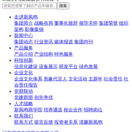
走进新凤鸣
集团简介
战略布局
董事长致辞
领导关怀
集团荣誉
组织
架构
影像集锦
新闻中心
集团动态
行业资讯
媒体报道
集团内刊
产品服务
产品介绍
产业结构
特色服务
科技创新
信息化建设
设备展示
研发平台
绿色发展
企业文化
企业文化体系
形象代言人
文化活动
主题年
社会责任
社
会责任报告
党群联动
党建群团
创先争优
人才战略
新凤鸣商学院
培养通道
校企合作
招聘岗位
联系我们
联系方式
留言反馈
投资者关系
清廉新凤鸣