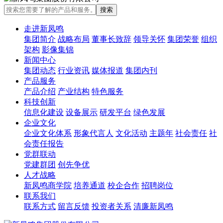
走进新凤鸣
集团简介
战略布局
董事长致辞
领导关怀
集团荣誉
组织
架构
影像集锦
新闻中心
集团动态
行业资讯
媒体报道
集团内刊
产品服务
产品介绍
产业结构
特色服务
科技创新
信息化建设
设备展示
研发平台
绿色发展
企业文化
企业文化体系
形象代言人
文化活动
主题年
社会责任
社
会责任报告
党群联动
党建群团
创先争优
人才战略
新凤鸣商学院
培养通道
校企合作
招聘岗位
联系我们
联系方式
留言反馈
投资者关系
清廉新凤鸣