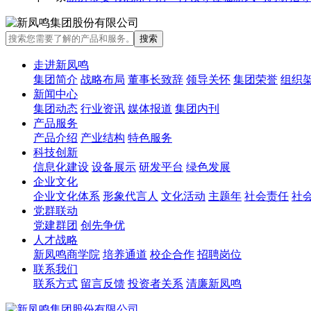
走进新凤鸣
集团简介
战略布局
董事长致辞
领导关怀
集团荣誉
组织
新闻中心
集团动态
行业资讯
媒体报道
集团内刊
产品服务
产品介绍
产业结构
特色服务
科技创新
信息化建设
设备展示
研发平台
绿色发展
企业文化
企业文化体系
形象代言人
文化活动
主题年
社会责任
社
党群联动
党建群团
创先争优
人才战略
新凤鸣商学院
培养通道
校企合作
招聘岗位
联系我们
联系方式
留言反馈
投资者关系
清廉新凤鸣